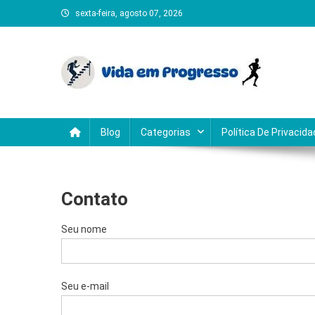
Skip
sexta-feira, agosto 07, 2026
to
content
Vida em Progresso
Dicas práticas e inspirações diárias para transformar 
Blog
Categorias
Política De Privacid
Contato
Seu nome
Seu e-mail