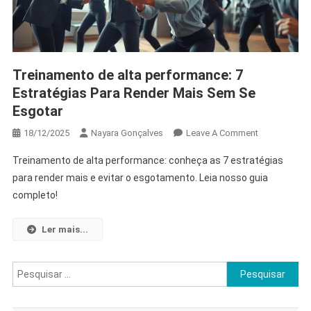
Treinamento de alta performance: 7
Estratégias Para Render Mais Sem Se
Esgotar
On
18/12/2025
Nayara Gonçalves
Leave A Comment
Treinamento
Treinamento de alta performance: conheça as 7 estratégias
De
para render mais e evitar o esgotamento. Leia nosso guia
Alta
completo!
Performance:
7
Estratégias
Ler mais...
Para
Render
Pesquisar
Mais
por:
Sem
Se