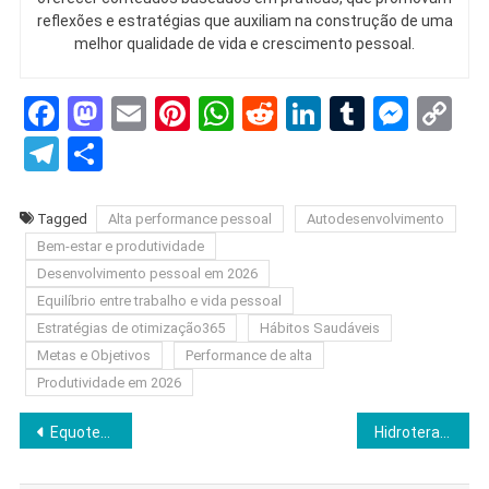
reflexões e estratégias que auxiliam na construção de uma
melhor qualidade de vida e crescimento pessoal.
Facebook
Mastodon
Email
Pinterest
WhatsApp
Reddit
LinkedIn
Tumblr
Mess
C
Li
Telegram
Share
Tagged
Alta performance pessoal
Autodesenvolvimento
Bem-estar e produtividade
Desenvolvimento pessoal em 2026
Equilíbrio entre trabalho e vida pessoal
Estratégias de otimização365
Hábitos Saudáveis
Metas e Objetivos
Performance de alta
Produtividade em 2026
Navegação
Equoterapia: 7 Benefícios da Conexão com a Natureza Que Estão Mudando Vidas
Hidroterapia: 7 Benefícios Poderosos Para Corpo e Mente
de