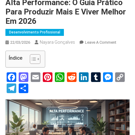
Alta Performance: O Guia Prático
Para Produzir Mais E Viver Melhor
Em 2026
Desenvolvimento Profissional
Nayara Gonçalves
On
22/03/2026
Leave A Comment
Alta
Performan
Índice
O
Guia
Facebook
Mastodon
Email
Pinterest
WhatsApp
Reddit
LinkedIn
Tumblr
Mess
C
Prático
Li
Para
Telegram
Share
Produzir
Mais
E
Viver
Melhor
Em
2026