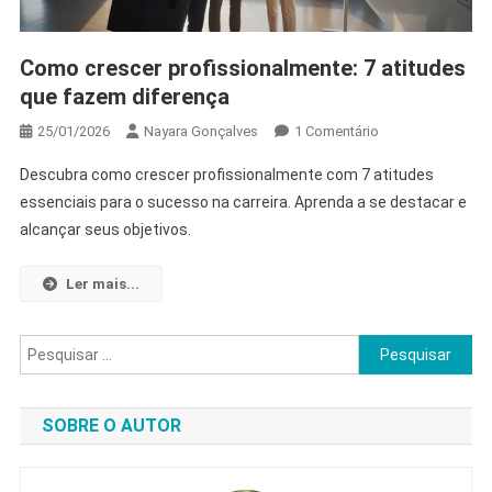
Como crescer profissionalmente: 7 atitudes
que fazem diferença
Em
25/01/2026
Nayara Gonçalves
1 Comentário
Como
Descubra como crescer profissionalmente com 7 atitudes
Crescer
essenciais para o sucesso na carreira. Aprenda a se destacar e
Profissionalmente
alcançar seus objetivos.
7
Atitudes
Que
Ler mais...
Fazem
Diferença
Pesquisar
por:
SOBRE O AUTOR