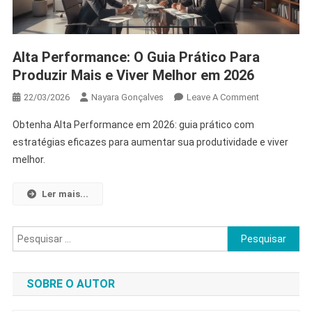
Alta Performance: O Guia Prático Para
Produzir Mais e Viver Melhor em 2026
On
22/03/2026
Nayara Gonçalves
Leave A Comment
Alta
Obtenha Alta Performance em 2026: guia prático com
Performance:
estratégias eficazes para aumentar sua produtividade e viver
O
melhor.
Guia
Prático
Para
Ler mais...
Produzir
Mais
Pesquisar
E
por:
Viver
Melhor
SOBRE O AUTOR
Em
2026