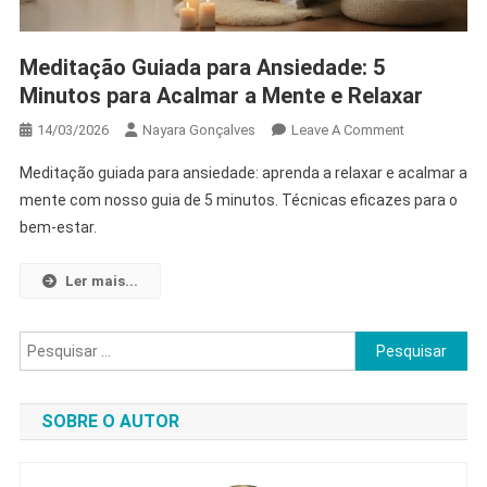
Meditação Guiada para Ansiedade: 5
Minutos para Acalmar a Mente e Relaxar
On
14/03/2026
Nayara Gonçalves
Leave A Comment
Meditação
Meditação guiada para ansiedade: aprenda a relaxar e acalmar a
Guiada
mente com nosso guia de 5 minutos. Técnicas eficazes para o
Para
bem-estar.
Ansiedade:
5
Minutos
Ler mais...
Para
Acalmar
Pesquisar
A
por:
Mente
E
SOBRE O AUTOR
Relaxar