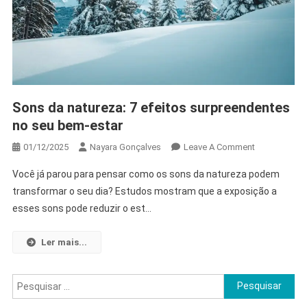
Sons da natureza: 7 efeitos surpreendentes
no seu bem-estar
On
01/12/2025
Nayara Gonçalves
Leave A Comment
Sons
Você já parou para pensar como os sons da natureza podem
Da
transformar o seu dia? Estudos mostram que a exposição a
Natureza:
esses sons pode reduzir o est…
7
Efeitos
Surpreenden
Ler mais...
No
Seu
Pesquisar
Bem-
por:
Estar